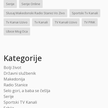
Serije
Serije Online
Slusaj Makedonski Radio Stanici Vo Zivo
Sportski Tv Kanali
Tv Kanai Uzivo
Tv Kanali
TV Kanali Uzivo
TV PINK
Ubice Mog Oca
Kategorije
Bolji život
Državni službenik
Makedonija
Radio Stanice
Selo gori, a baba se češlja
Serije
Sportski TV Kanali
Srbija